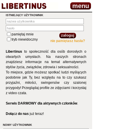
menu
ISTNIEJĄCY UŻYTKOWNIK
pamiętaj mnie
tryb niewidoczny
nie pamiętasz hasła?
Libertinus
to społeczność dla osób dorosłych o
otwartych umysłach. Na naszych stronach
znajdziesz informacje na temat alternatywnych
stylów życia, związków, zdrowia i seksualności.
To miejsce, gdzie możesz spotkać ludzi myślących
podobnie jak Ty, bez względu na to czy szukasz
przyjaźni, miłości, swingersów czy szalonej
przygody! Przeglądaj profile ze zdjęciami i korzystaj
z video czata.
Serwis DARMOWY dla aktywnych członków
.
Dołącz do nas
już teraz!
NOWY UŻYTKOWNIK