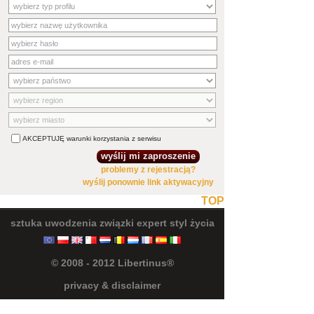
AKCEPTUJĘ warunki korzystania z serwisu
problemy z rejestracją?
wyślij ponownie link aktywacyjny
TOP
sztuka uwodzenia
związki
expert
styl życia
© 2008 - 2012 Libertinus®
privacy & disclaimer