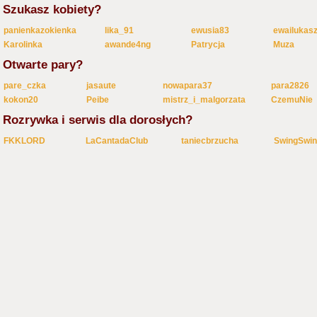
Szukasz kobiety?
panienkazokienka
lika_91
ewusia83
ewailukas
Karolinka
awande4ng
Patrycja
Muza
Otwarte pary?
pare_czka
jasaute
nowapara37
para2826
kokon20
Peibe
mistrz_i_malgorzata
CzemuNie
Rozrywka i serwis dla dorosłych?
FKKLORD
LaCantadaClub
taniecbrzucha
SwingSwi