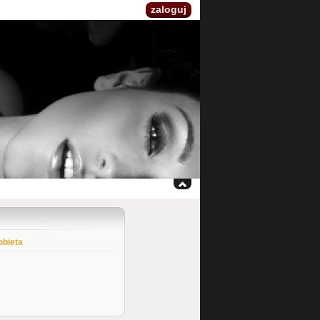
zaloguj
obieta