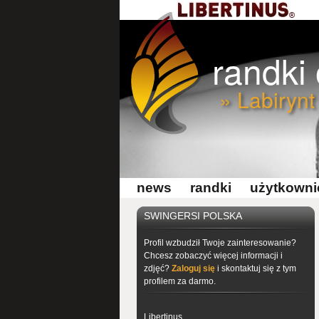
randki
» Labirynt
news
randki
użytkowni
SWINGERSI POLSKA
Profil wzbudził Twoje zainteresowanie?
Chcesz zobaczyć więcej informacji i
zdjęć?
Zaloguj się
i skontaktuj się z tym
profilem za darmo.
Libertinus