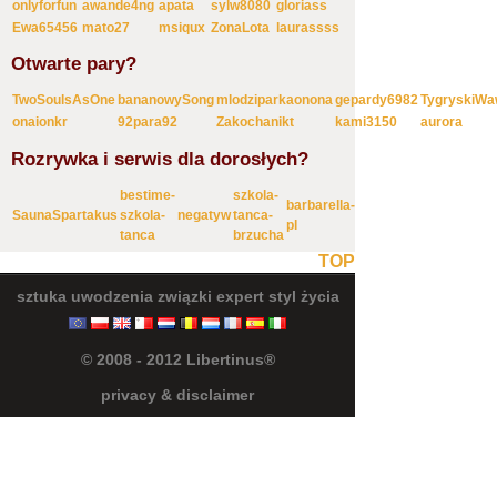
onlyforfun
awande4ng
apata
sylw8080
gloriass
Ewa65456
mato27
msiqux
ZonaLota
laurassss
Otwarte pary?
TwoSoulsAsOne
bananowySong
mlodziparkaonona
gepardy6982
TygryskiW
onaionkr
92para92
Zakochanikt
kami3150
aurora
Rozrywka i serwis dla dorosłych?
bestime-
szkola-
barbarella-
SaunaSpartakus
szkola-
negatyw
tanca-
pl
tanca
brzucha
TOP
sztuka uwodzenia
związki
expert
styl życia
© 2008 - 2012 Libertinus®
privacy & disclaimer