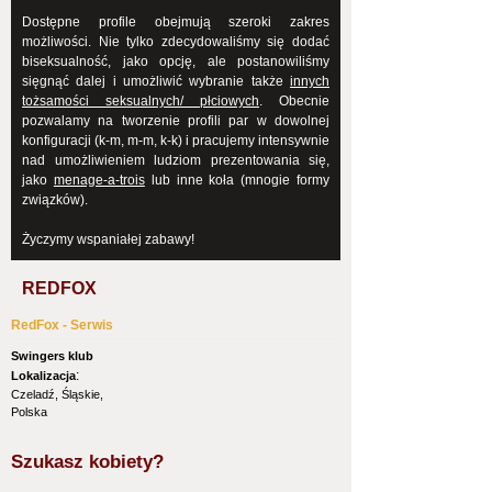
Dostępne profile obejmują szeroki zakres
możliwości. Nie tylko zdecydowaliśmy się dodać
biseksualność, jako opcję, ale postanowiliśmy
sięgnąć dalej i umożliwić wybranie także
innych
tożsamości seksualnych/ płciowych
. Obecnie
pozwalamy na tworzenie profili par w dowolnej
konfiguracji (k-m, m-m, k-k) i pracujemy intensywnie
nad umożliwieniem ludziom prezentowania się,
jako
menage-a-trois
lub inne koła (mnogie formy
związków).
Życzymy wspaniałej zabawy!
REDFOX
RedFox - Serwis
Swingers klub
:
Lokalizacja
Czeladź, Śląskie,
Polska
Szukasz kobiety?