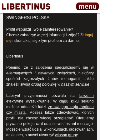
menu
SWINGERSI POLSKA
Profil wzbudził Twoje zainteresowanie?
Chcesz zobaczyć więcej informacji i zdjęć?
Zaloguj
się
i skontaktuj się z tym profilem za darmo.
Libertinus
Pomimo, że z założenia specjalizujemy się w
alternatywnych i otwartych związkach
, niektórzy
spośród zagorzałych fanów monogamii, także
znaleźli swoją
drugą połówkę w naszym serwisie
.
Labirynt przyjemności pozwala na
łatwe i
efektywne wyszukiwanie
. W ciągu kilku sekund
możesz odnaleźć ludzi
ze swojego kraju, regionu
czy miasta
. Możesz także zdecydować, których
profili nie chcesz więcej przeglądać. Oferujemy
prywatne pokoje czat oraz serwis instant message.
Możecie wziąć udział w konkursach, głosowaniach,
ankietach, a nawet utworzyć
własną grupę
.