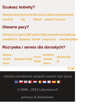
Szukasz kobiety?
Modeleczka1
jesiennie
Bernata
Leilaloo
aleksandrus0
izack30
loly
Obladi
yulessf
lenaxxx
Otwarte pary?
OnOna2723
para1988
ad2013
Muchomorki
michalbeata
mlodaPara
Zapaleni
bambi
magczaro
ona24on29gw
Rozrywka i serwis dla dorosłych?
gejsza-
bestime-
coco-
barbarella-
erotic-
SwingersClub
szkola-
sklep
pl
shop
tanca
TOP
sztuka uwodzenia
związki
expert
styl życia
© 2008 - 2012 Libertinus®
privacy & disclaimer