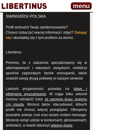
menu
SWINGERSI POLSKA
Profil wzbudził Twoje zainteresowanie?
Chcesz zobaczyć więcej informacji i zdjęć?
Zaloguj
się
i skontaktuj się z tym profilem za darmo.
Libertinus
Pomimo, że z założenia specjalizujemy się w
alternatywnych i otwartych związkach
, niektórzy
spośród zagorzałych fanów monogamii, także
znaleźli swoją
drugą połówkę w naszym serwisie
.
Labirynt przyjemności pozwala na
łatwe i
efektywne wyszukiwanie
. W ciągu kilku sekund
możesz odnaleźć ludzi
ze swojego kraju, regionu
czy miasta
. Możesz także zdecydować, których
profili nie chcesz więcej przeglądać. Oferujemy
prywatne pokoje czat oraz serwis instant message.
Możecie wziąć udział w konkursach, głosowaniach,
ankietach, a nawet utworzyć
własną grupę
.