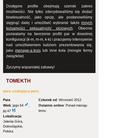
Dostępne profile obejmują szeroki zakres
możliwości. Nie tylko zdecydowaliśmy się dodać
biseksualność, jako opcję, ale postanowiliśmy
sięgnąć dalej i umożliwić wybranie także
innych
tożsamości seksualnych/ płciowych
. Obecnie
pozwalamy na tworzenie profili par w dowolnej
konfiguracji (k-m, m-m, k-k) i pracujemy intensywnie
nad umożliwieniem ludziom prezentowania się,
jako
menage-a-trois
lub inne koła (mnogie formy
związków).
Życzymy wspaniałej zabawy!
TOMEKTH
para szukająca para
:
Para
Członek od
Wrzesień 2012
:
:
Wiek
jego 54
,
Ostatnio online
Ponad miesiąc
temu
jej 47
:
Lokalizacja
Jelenia Góra,
Dolnośląskie,
Polska