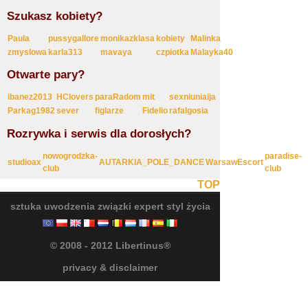
Szukasz kobiety?
Paula
pussygallore
monikazklasa
kobiety
Malinka
zmyslowa
karla313
mavaya
czpiotka
Malayka40
Otwarte pary?
ibanez2013
HClovers
paraRadom
mit
sexniuniaija
Parkag1982
sever
figlarze
Fidelio
rafalgosia
Rozrywka i serwis dla dorosłych?
nowogrodzka-
paradise-
studioax
AUTARKIA_POLE_DANCE
WarsawEscort
club
club
TOP
sztuka uwodzenia
związki
expert
styl życia
© 2008 - 2012 Libertinus®
privacy & disclaimer