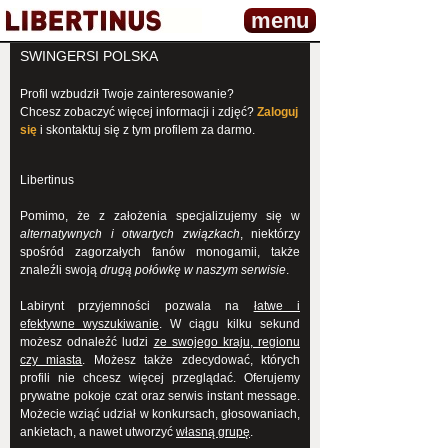
menu
SWINGERSI POLSKA
Profil wzbudził Twoje zainteresowanie?
Chcesz zobaczyć więcej informacji i zdjęć?
Zaloguj
się
i skontaktuj się z tym profilem za darmo.
Libertinus
Pomimo, że z założenia specjalizujemy się w
alternatywnych i otwartych związkach
, niektórzy
spośród zagorzałych fanów monogamii, także
znaleźli swoją
drugą połówkę w naszym serwisie
.
Labirynt przyjemności pozwala na
łatwe i
efektywne wyszukiwanie
. W ciągu kilku sekund
możesz odnaleźć ludzi
ze swojego kraju, regionu
czy miasta
. Możesz także zdecydować, których
profili nie chcesz więcej przeglądać. Oferujemy
prywatne pokoje czat oraz serwis instant message.
Możecie wziąć udział w konkursach, głosowaniach,
ankietach, a nawet utworzyć
własną grupę
.