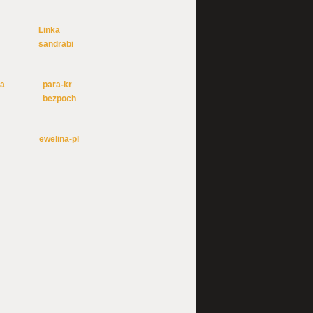
Linka
sandrabi
ka
para-kr
bezpoch
ewelina-pl