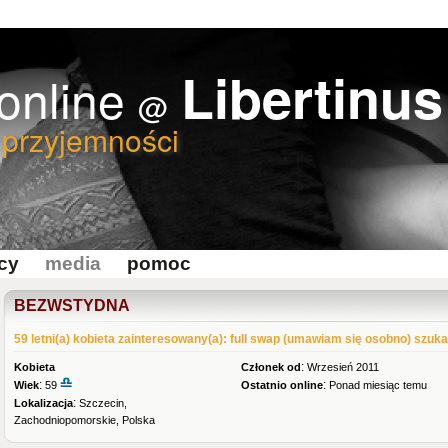
Libertinus
 online
@
 przyjemności
cy
media
pomoc
BEZWSTYDNA
59 letni(a) kobieta zainteresowany(a): full swap (umawiam się osobno) szuka
:
Kobieta
Członek od
Wrzesień 2011
:
:
Wiek
59
Ostatnio online
Ponad miesiąc temu
:
Lokalizacja
Szczecin,
Zachodniopomorskie, Polska