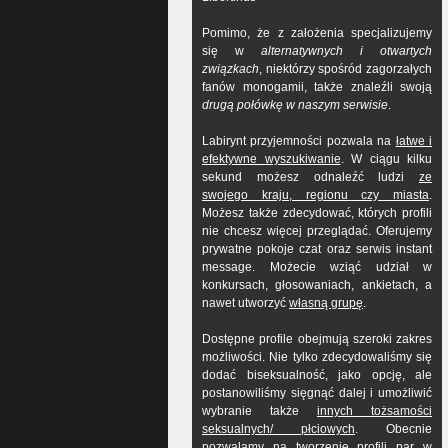
Pomimo, że z założenia specjalizujemy
się w
alternatywnych i otwartych
związkach
, niektórzy spośród zagorzałych
fanów monogamii, także znaleźli swoją
drugą połówkę w naszym serwisie
.
Labirynt przyjemności pozwala na
łatwe i
efektywne wyszukiwanie
. W ciągu kilku
sekund możesz odnaleźć ludzi
ze
swojego kraju, regionu czy miasta
.
Możesz także zdecydować, których profili
nie chcesz więcej przeglądać. Oferujemy
prywatne pokoje czat oraz serwis instant
message. Możecie wziąć udział w
konkursach, głosowaniach, ankietach, a
nawet utworzyć
własną grupę
.
Dostępne profile obejmują szeroki zakres
możliwości. Nie tylko zdecydowaliśmy się
dodać biseksualność, jako opcję, ale
postanowiliśmy sięgnąć dalej i umożliwić
wybranie także
innych tożsamości
seksualnych/ płciowych
. Obecnie
pozwalamy na tworzenie profili par w