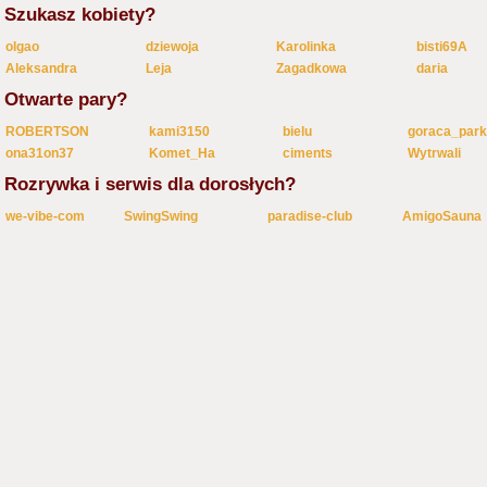
Szukasz kobiety?
olgao
dziewoja
Karolinka
bisti69A
Aleksandra
Leja
Zagadkowa
daria
Otwarte pary?
ROBERTSON
kami3150
bielu
goraca_par
ona31on37
Komet_Ha
ciments
Wytrwali
Rozrywka i serwis dla dorosłych?
we-vibe-com
SwingSwing
paradise-club
AmigoSauna