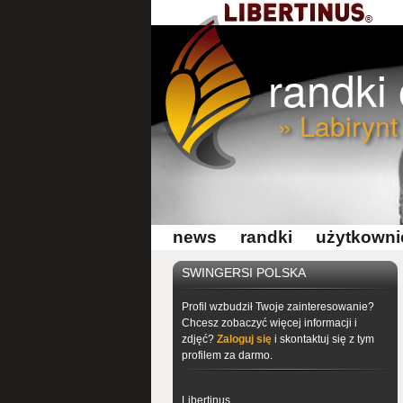
randki
» Labirynt
news
randki
użytkowni
SWINGERSI POLSKA
Profil wzbudził Twoje zainteresowanie?
Chcesz zobaczyć więcej informacji i
zdjęć?
Zaloguj się
i skontaktuj się z tym
profilem za darmo.
Libertinus