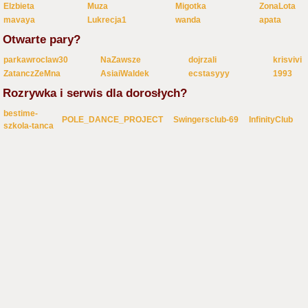
Elzbieta
Muza
Migotka
ZonaLota
mavaya
Lukrecja1
wanda
apata
Otwarte pary?
parkawroclaw30
NaZawsze
dojrzali
krisvivi
ZatanczZeMna
AsiaiWaldek
ecstasyyy
1993
Rozrywka i serwis dla dorosłych?
bestime-
POLE_DANCE_PROJECT
Swingersclub-69
InfinityClub
szkola-tanca