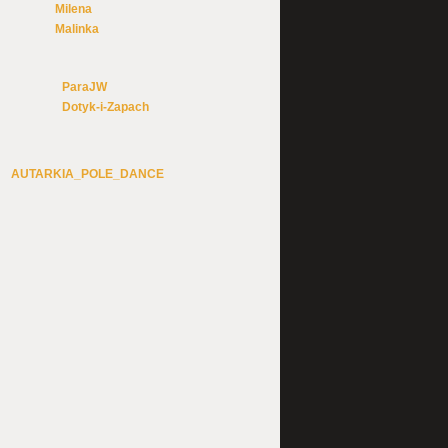
Milena
Malinka
ParaJW
Dotyk-i-Zapach
AUTARKIA_POLE_DANCE