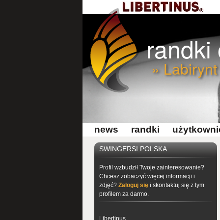
randki
» Labirynt
news
randki
użytkowni
SWINGERSI POLSKA
Profil wzbudził Twoje zainteresowanie?
Chcesz zobaczyć więcej informacji i
zdjęć?
Zaloguj się
i skontaktuj się z tym
profilem za darmo.
Libertinus