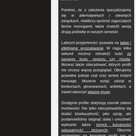
Pomimo, że z założenia specjalizujemy
się w
alternatywnych i otwartych
związkach
, niektórzy spośród zagorzałych
fanów monogamii, także znaleźli swoją
drugą połówkę w naszym serwisie
.
Labirynt przyjemności pozwala na
łatwe i
efektywne wyszukiwanie
. W ciągu kilku
sekund możesz odnaleźć ludzi
ze
swojego kraju, regionu czy miasta
.
Możesz także zdecydować, których profili
nie chcesz więcej przeglądać. Oferujemy
prywatne pokoje czat oraz serwis instant
message. Możecie wziąć udział w
konkursach, głosowaniach, ankietach, a
nawet utworzyć
własną grupę
.
Dostępne profile obejmują szeroki zakres
możliwości. Nie tylko zdecydowaliśmy się
dodać biseksualność, jako opcję, ale
postanowiliśmy sięgnąć dalej i umożliwić
wybranie także
innych tożsamości
seksualnych/ płciowych
. Obecnie
pozwalamy na tworzenie profili par w