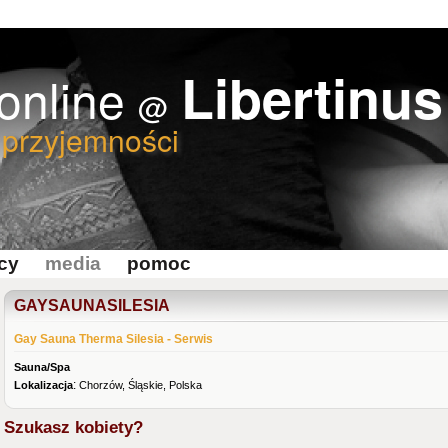
Libertinus
 online
@
 przyjemności
cy
media
pomoc
GAYSAUNASILESIA
Gay Sauna Therma Silesia - Serwis
Sauna/Spa
:
Lokalizacja
Chorzów, Śląskie, Polska
Szukasz kobiety?