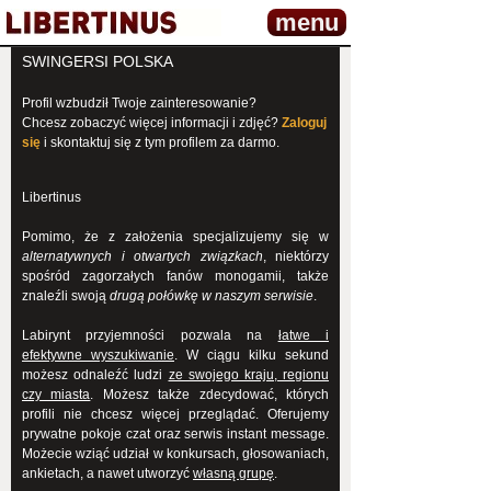
menu
SWINGERSI POLSKA
Profil wzbudził Twoje zainteresowanie?
Chcesz zobaczyć więcej informacji i zdjęć?
Zaloguj
się
i skontaktuj się z tym profilem za darmo.
Libertinus
Pomimo, że z założenia specjalizujemy się w
alternatywnych i otwartych związkach
, niektórzy
spośród zagorzałych fanów monogamii, także
znaleźli swoją
drugą połówkę w naszym serwisie
.
Labirynt przyjemności pozwala na
łatwe i
efektywne wyszukiwanie
. W ciągu kilku sekund
możesz odnaleźć ludzi
ze swojego kraju, regionu
czy miasta
. Możesz także zdecydować, których
profili nie chcesz więcej przeglądać. Oferujemy
prywatne pokoje czat oraz serwis instant message.
Możecie wziąć udział w konkursach, głosowaniach,
ankietach, a nawet utworzyć
własną grupę
.