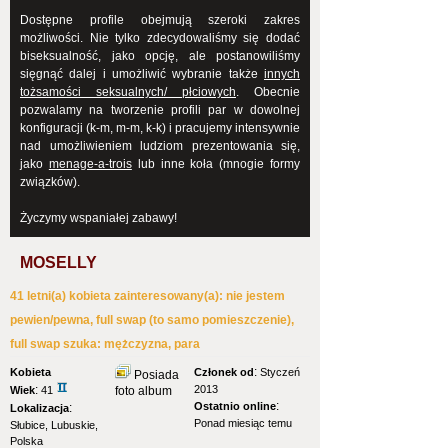
Dostępne profile obejmują szeroki zakres
możliwości. Nie tylko zdecydowaliśmy się dodać
biseksualność, jako opcję, ale postanowiliśmy
sięgnąć dalej i umożliwić wybranie także
innych
tożsamości seksualnych/ płciowych
. Obecnie
pozwalamy na tworzenie profili par w dowolnej
konfiguracji (k-m, m-m, k-k) i pracujemy intensywnie
nad umożliwieniem ludziom prezentowania się,
jako
menage-a-trois
lub inne koła (mnogie formy
związków).
Życzymy wspaniałej zabawy!
MOSELLY
41 letni(a) kobieta zainteresowany(a): nie jestem
pewien/pewna, full swap (to samo pomieszczenie),
full swap szuka: mężczyzna, para
:
Kobieta
Członek od
Styczeń
Posiada
:
2013
Wiek
41
foto album
:
Ostatnio online
:
Lokalizacja
Ponad miesiąc temu
Słubice, Lubuskie,
Polska