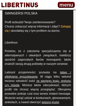
menu
SWINGERSI POLSKA
Profil wzbudził Twoje zainteresowanie?
Chcesz zobaczyć więcej informacji i zdjęć?
Zaloguj
się
i skontaktuj się z tym profilem za darmo.
Libertinus
Pomimo, że z założenia specjalizujemy się w
alternatywnych i otwartych związkach
, niektórzy
spośród zagorzałych fanów monogamii, także
znaleźli swoją
drugą połówkę w naszym serwisie
.
Labirynt przyjemności pozwala na
łatwe i
efektywne wyszukiwanie
. W ciągu kilku sekund
możesz odnaleźć ludzi
ze swojego kraju, regionu
czy miasta
. Możesz także zdecydować, których
profili nie chcesz więcej przeglądać. Oferujemy
prywatne pokoje czat oraz serwis instant message.
Możecie wziąć udział w konkursach, głosowaniach,
ankietach, a nawet utworzyć
własną grupę
.