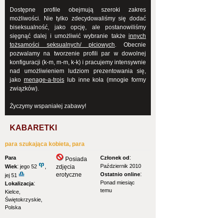
Dostępne profile obejmują szeroki zakres
możliwości. Nie tylko zdecydowaliśmy się dodać
biseksualność, jako opcję, ale postanowiliśmy
sięgnąć dalej i umożliwić wybranie także
innych
tożsamości seksualnych/ płciowych
. Obecnie
pozwalamy na tworzenie profili par w dowolnej
konfiguracji (k-m, m-m, k-k) i pracujemy intensywnie
nad umożliwieniem ludziom prezentowania się,
jako
menage-a-trois
lub inne koła (mnogie formy
związków).
Życzymy wspaniałej zabawy!
KABARETKI
para szukająca kobieta, para
:
Para
Członek od
Posiada
:
Październik 2010
Wiek
jego 52
,
zdjęcia
:
erotyczne
Ostatnio online
jej 51
Ponad miesiąc
:
Lokalizacja
temu
Kielce,
Świętokrzyskie,
Polska