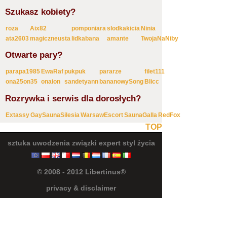
Szukasz kobiety?
roza
Aix82
pomponiara
slodkakicia
Ninia
ata2603
magiczneusta
lidkabana
amante
TwojaNaNiby
Otwarte pary?
parapa1985
EwaRaf
pukpuk
pararze
filet111
ona25on35
onaion
sandetyann
bananowySong
Blicc
Rozrywka i serwis dla dorosłych?
Extassy
GaySaunaSilesia
WarsawEscort
SaunaGalla
RedFox
TOP
sztuka uwodzenia
związki
expert
styl życia
© 2008 - 2012 Libertinus®
privacy & disclaimer