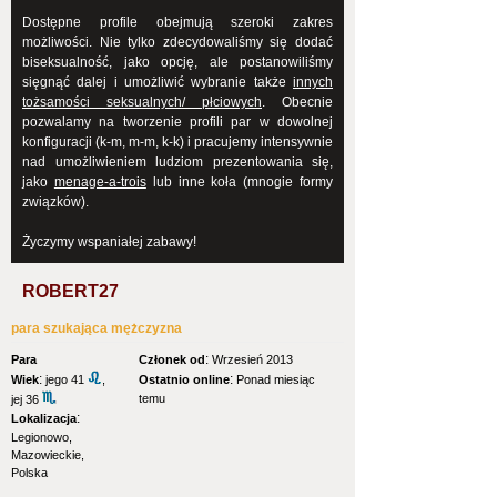
Dostępne profile obejmują szeroki zakres
możliwości. Nie tylko zdecydowaliśmy się dodać
biseksualność, jako opcję, ale postanowiliśmy
sięgnąć dalej i umożliwić wybranie także
innych
tożsamości seksualnych/ płciowych
. Obecnie
pozwalamy na tworzenie profili par w dowolnej
konfiguracji (k-m, m-m, k-k) i pracujemy intensywnie
nad umożliwieniem ludziom prezentowania się,
jako
menage-a-trois
lub inne koła (mnogie formy
związków).
Życzymy wspaniałej zabawy!
ROBERT27
para szukająca mężczyzna
:
Para
Członek od
Wrzesień 2013
:
:
Wiek
jego 41
,
Ostatnio online
Ponad miesiąc
temu
jej 36
:
Lokalizacja
Legionowo,
Mazowieckie,
Polska