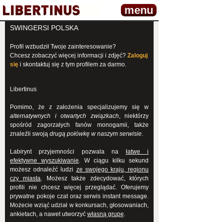
menu
SWINGERSI POLSKA
Profil wzbudził Twoje zainteresowanie?
Chcesz zobaczyć więcej informacji i zdjęć?
Zaloguj
się
i skontaktuj się z tym profilem za darmo.
Libertinus
Pomimo, że z założenia specjalizujemy się w
alternatywnych i otwartych związkach
, niektórzy
spośród zagorzałych fanów monogamii, także
znaleźli swoją
drugą połówkę w naszym serwisie
.
Labirynt przyjemności pozwala na
łatwe i
efektywne wyszukiwanie
. W ciągu kilku sekund
możesz odnaleźć ludzi
ze swojego kraju, regionu
czy miasta
. Możesz także zdecydować, których
profili nie chcesz więcej przeglądać. Oferujemy
prywatne pokoje czat oraz serwis instant message.
Możecie wziąć udział w konkursach, głosowaniach,
ankietach, a nawet utworzyć
własną grupę
.