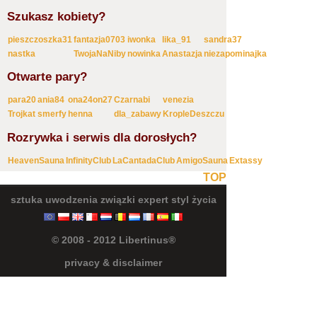
Szukasz kobiety?
pieszczoszka31
fantazja0703
iwonka
lika_91
sandra37
nastka
TwojaNaNiby
nowinka
Anastazja
niezapominajka
Otwarte pary?
para20
ania84
ona24on27
Czarnabi
venezia
Trojkat
smerfy
henna
dla_zabawy
KropleDeszczu
Rozrywka i serwis dla dorosłych?
HeavenSauna
InfinityClub
LaCantadaClub
AmigoSauna
Extassy
TOP
sztuka uwodzenia
związki
expert
styl życia
© 2008 - 2012 Libertinus®
privacy & disclaimer