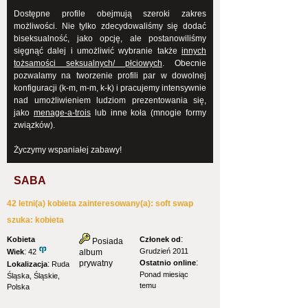
Dostępne profile obejmują szeroki zakres
możliwości. Nie tylko zdecydowaliśmy się dodać
biseksualność, jako opcję, ale postanowiliśmy
sięgnąć dalej i umożliwić wybranie także
innych
tożsamości seksualnych/ płciowych
. Obecnie
pozwalamy na tworzenie profili par w dowolnej
konfiguracji (k-m, m-m, k-k) i pracujemy intensywnie
nad umożliwieniem ludziom prezentowania się,
jako
menage-a-trois
lub inne koła (mnogie formy
związków).
Życzymy wspaniałej zabawy!
SABA
42 letni(a) kobieta zainteresowany(a): soft swap
szuka: kobieta
:
Kobieta
Członek od
Posiada
:
Grudzień 2011
Wiek
42
album
:
prywatny
Ostatnio online
:
Lokalizacja
Ruda
Ponad miesiąc
Śląska, Śląskie,
temu
Polska