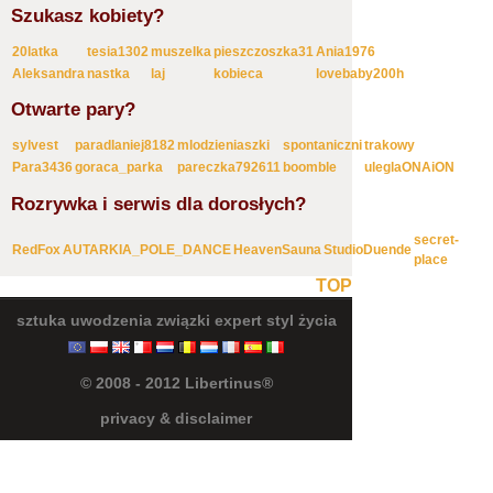
Szukasz kobiety?
20latka
tesia1302
muszelka
pieszczoszka31
Ania1976
Aleksandra
nastka
laj
kobieca
lovebaby200h
Otwarte pary?
sylvest
paradlaniej8182
mlodzieniaszki
spontaniczni
trakowy
Para3436
goraca_parka
pareczka792611
boomble
uleglaONAiON
Rozrywka i serwis dla dorosłych?
secret-
RedFox
AUTARKIA_POLE_DANCE
HeavenSauna
StudioDuende
place
TOP
sztuka uwodzenia
związki
expert
styl życia
© 2008 - 2012 Libertinus®
privacy & disclaimer