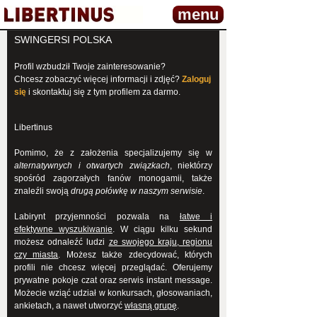
menu
SWINGERSI POLSKA
Profil wzbudził Twoje zainteresowanie?
Chcesz zobaczyć więcej informacji i zdjęć?
Zaloguj
się
i skontaktuj się z tym profilem za darmo.
Libertinus
Pomimo, że z założenia specjalizujemy się w
alternatywnych i otwartych związkach
, niektórzy
spośród zagorzałych fanów monogamii, także
znaleźli swoją
drugą połówkę w naszym serwisie
.
Labirynt przyjemności pozwala na
łatwe i
efektywne wyszukiwanie
. W ciągu kilku sekund
możesz odnaleźć ludzi
ze swojego kraju, regionu
czy miasta
. Możesz także zdecydować, których
profili nie chcesz więcej przeglądać. Oferujemy
prywatne pokoje czat oraz serwis instant message.
Możecie wziąć udział w konkursach, głosowaniach,
ankietach, a nawet utworzyć
własną grupę
.