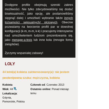
Dostępne profile obejmują szeroki zakres
możliwości. Nie tylko zdecydowaliśmy się dodać
biseksualność, jako opcję, ale postanowiliśmy
sięgnąć dalej i umożliwić wybranie także
innych
tożsamości seksualnych/ płciowych
. Obecnie
pozwalamy na tworzenie profili par w dowolnej
konfiguracji (k-m, m-m, k-k) i pracujemy intensywnie
nad umożliwieniem ludziom prezentowania się,
jako
menage-a-trois
lub inne koła (mnogie formy
związków).
Życzymy wspaniałej zabawy!
LOLY
44 letni(a) kobieta zainteresowany(a): nie jestem
pewien/pewna szuka: mężczyzna, kobieta
:
Kobieta
Członek od
Czerwiec 2013
:
:
Wiek
44
Ostatnio online
Ponad miesiąc
:
temu
Lokalizacja
Gdynia,
Pomorskie, Polska