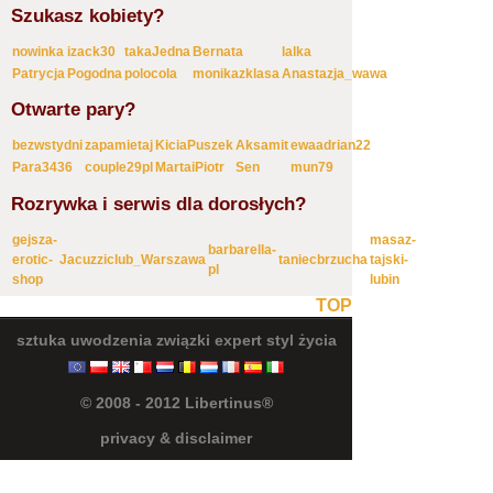
Szukasz kobiety?
nowinka
izack30
takaJedna
Bernata
lalka
Patrycja
Pogodna
polocola
monikazklasa
Anastazja_wawa
Otwarte pary?
bezwstydni
zapamietaj
KiciaPuszek
Aksamit
ewaadrian22
Para3436
couple29pl
MartaiPiotr
Sen
mun79
Rozrywka i serwis dla dorosłych?
gejsza-
masaz-
barbarella-
erotic-
Jacuzziclub_Warszawa
taniecbrzucha
tajski-
pl
shop
lubin
TOP
sztuka uwodzenia
związki
expert
styl życia
© 2008 - 2012 Libertinus®
privacy & disclaimer