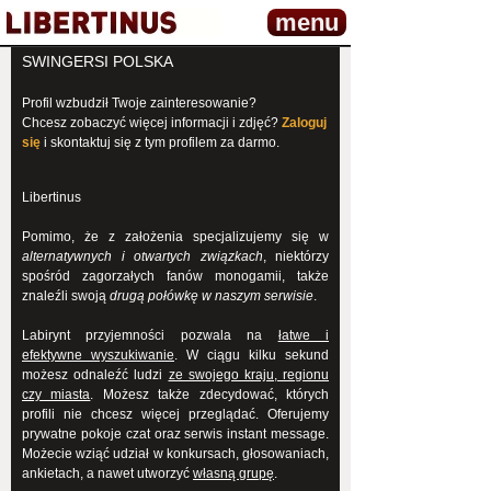
menu
SWINGERSI POLSKA
Profil wzbudził Twoje zainteresowanie?
Chcesz zobaczyć więcej informacji i zdjęć?
Zaloguj
się
i skontaktuj się z tym profilem za darmo.
Libertinus
Pomimo, że z założenia specjalizujemy się w
alternatywnych i otwartych związkach
, niektórzy
spośród zagorzałych fanów monogamii, także
znaleźli swoją
drugą połówkę w naszym serwisie
.
Labirynt przyjemności pozwala na
łatwe i
efektywne wyszukiwanie
. W ciągu kilku sekund
możesz odnaleźć ludzi
ze swojego kraju, regionu
czy miasta
. Możesz także zdecydować, których
profili nie chcesz więcej przeglądać. Oferujemy
prywatne pokoje czat oraz serwis instant message.
Możecie wziąć udział w konkursach, głosowaniach,
ankietach, a nawet utworzyć
własną grupę
.