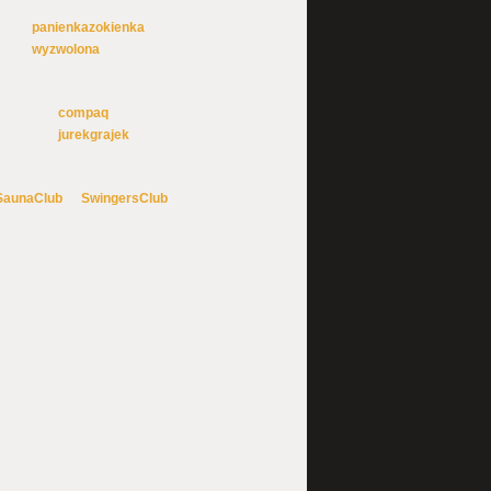
panienkazokienka
wyzwolona
compaq
jurekgrajek
SaunaClub
SwingersClub