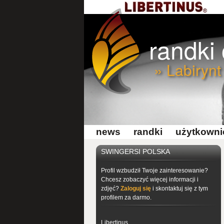
randki
» Labirynt
news
randki
użytkowni
SWINGERSI POLSKA
Profil wzbudził Twoje zainteresowanie?
Chcesz zobaczyć więcej informacji i
zdjęć?
Zaloguj się
i skontaktuj się z tym
profilem za darmo.
Libertinus