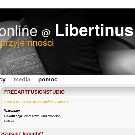
Libertinus
 online
@
 przyjemności
cy
media
pomoc
FREEARTFUSIONSTUDIO
Free Art Fusion Studio Tańca - Serwis
Warsztaty
:
Lokalizacja
Warszawa, Mazowieckie,
Polska
Szukasz kobiety?