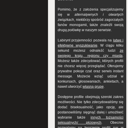
Pomimo, że z założenia specjalizujemy
się w
alternatywnych i otwartych
związkach
, niektórzy spośród zagorzałych
fanów monogamii, także znaleźli swoją
drugą połówkę w naszym serwisie
.
Labirynt przyjemności pozwala na
łatwe i
efektywne wyszukiwanie
. W ciągu kilku
sekund możesz odnaleźć ludzi
ze
swojego kraju, regionu czy miasta
.
Możesz także zdecydować, których profili
nie chcesz więcej przeglądać. Oferujemy
prywatne pokoje czat oraz serwis instant
message. Możecie wziąć udział w
konkursach, głosowaniach, ankietach, a
nawet utworzyć
własną grupę
.
Dostępne profile obejmują szeroki zakres
możliwości. Nie tylko zdecydowaliśmy się
dodać biseksualność, jako opcję, ale
postanowiliśmy sięgnąć dalej i umożliwić
wybranie także
innych tożsamości
seksualnych/ płciowych
. Obecnie
pozwalamy na tworzenie profili par w