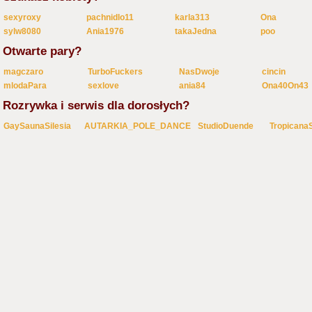
sexyroxy
pachnidlo11
karla313
Ona
sylw8080
Ania1976
takaJedna
poo
Otwarte pary?
magczaro
TurboFuckers
NasDwoje
cincin
mlodaPara
sexlove
ania84
Ona40On43
Rozrywka i serwis dla dorosłych?
GaySaunaSilesia
AUTARKIA_POLE_DANCE
StudioDuende
Tropicana